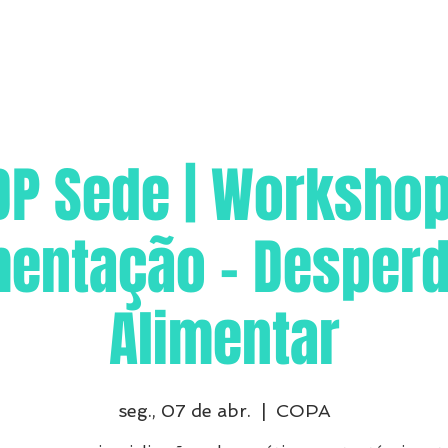
DP Sede | Workshop
mentação - Desperd
Alimentar
seg., 07 de abr.
  |  
COPA