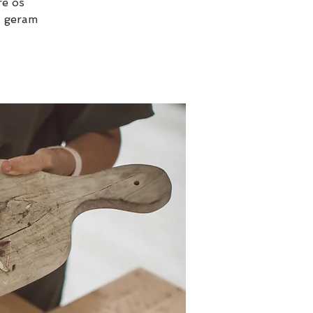
re os
e geram