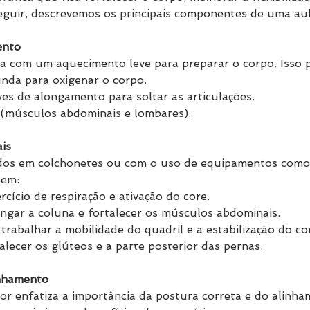
seguir, descrevemos os principais componentes de uma aula
ento
 com um aquecimento leve para preparar o corpo. Isso po
nda para oxigenar o corpo.
s de alongamento para soltar as articulações.
 (músculos abdominais e lombares).
is
zados em colchonetes ou com o uso de equipamentos como
uem:
cício de respiração e ativação do core.
ongar a coluna e fortalecer os músculos abdominais.
 trabalhar a mobilidade do quadril e a estabilização do co
alecer os glúteos e a parte posterior das pernas.
inhamento
tor enfatiza a importância da postura correta e do alinha