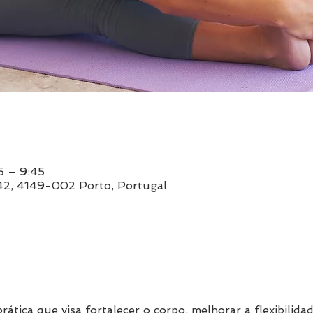
5 – 9:45
842, 4149-002 Porto, Portugal
rática que visa fortalecer o corpo, melhorar a flexibilida