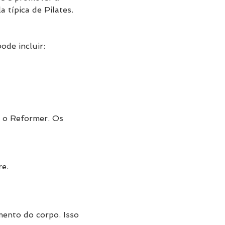
 típica de Pilates.
de incluir:
 o Reformer. Os 
re.
mento do corpo. Isso 