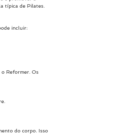
 típica de Pilates.
de incluir:
 o Reformer. Os 
re.
mento do corpo. Isso 