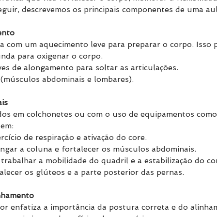
seguir, descrevemos os principais componentes de uma aula
ento
 com um aquecimento leve para preparar o corpo. Isso po
nda para oxigenar o corpo.
s de alongamento para soltar as articulações.
 (músculos abdominais e lombares).
is
zados em colchonetes ou com o uso de equipamentos como
uem:
cício de respiração e ativação do core.
ongar a coluna e fortalecer os músculos abdominais.
 trabalhar a mobilidade do quadril e a estabilização do co
alecer os glúteos e a parte posterior das pernas.
inhamento
tor enfatiza a importância da postura correta e do alinha