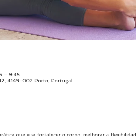
5 – 9:45
842, 4149-002 Porto, Portugal
rática que visa fortalecer o corpo, melhorar a flexibilida