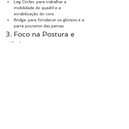
Leg Circles: para trabalhar a 
mobilidade do quadril e a 
estabilização do core.
Bridge: para fortalecer os glúteos e a 
parte posterior das pernas.
3. Foco na Postura e 
Alinhamento
Durante a aula, o instrutor enfatiza a 
importância da postura correta e do 
alinhamento do corpo. Isso ajuda a 
prevenir lesões e a maximizar os 
benefícios dos exercícios.
4. Resfriamento e 
Relaxamento
A aula termina com um período de 
resfriamento, que pode incluir:
Alongamentos suaves para relaxar os 
músculos.
Exercícios de respiração para acalmar 