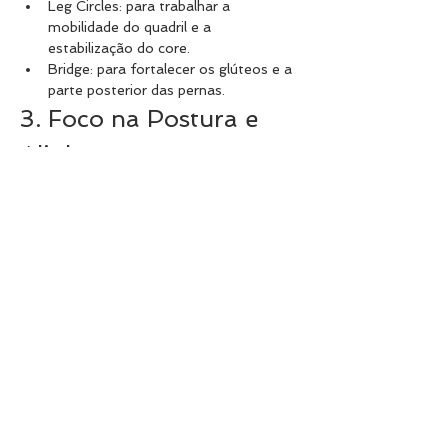
Leg Circles: para trabalhar a 
mobilidade do quadril e a 
estabilização do core.
Bridge: para fortalecer os glúteos e a 
parte posterior das pernas.
3. Foco na Postura e 
Alinhamento
Durante a aula, o instrutor enfatiza a 
importância da postura correta e do 
alinhamento do corpo. Isso ajuda a 
prevenir lesões e a maximizar os 
benefícios dos exercícios.
4. Resfriamento e 
Relaxamento
A aula termina com um período de 
resfriamento, que pode incluir:
Alongamentos suaves para relaxar os 
músculos.
Exercícios de respiração para acalmar 