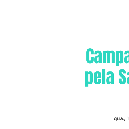
Campa
pela S
qua., 