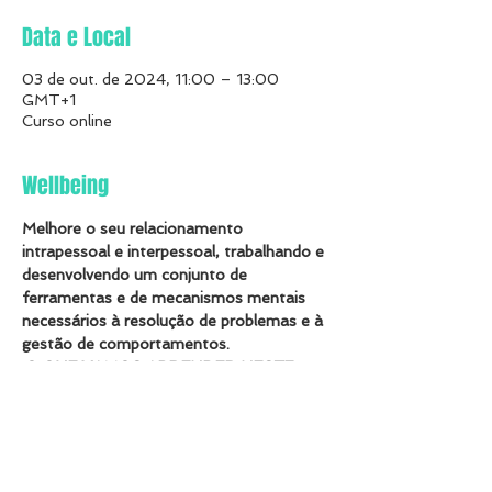
Data e Local
03 de out. de 2024, 11:00 – 13:00
GMT+1
Curso online
Wellbeing
Melhore o seu relacionamento 
intrapessoal e interpessoal, trabalhando e 
desenvolvendo um conjunto de 
ferramentas e de mecanismos mentais 
necessários à resolução de problemas e à 
gestão de comportamentos.
O QUE VAMOS APRENDER NESTE 
CURSO?
O que é inteligência emocional?
Gestão das emoções
Competências Pessoais - Auto 
Regulação – Motivação