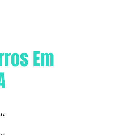
rros Em
A
nto