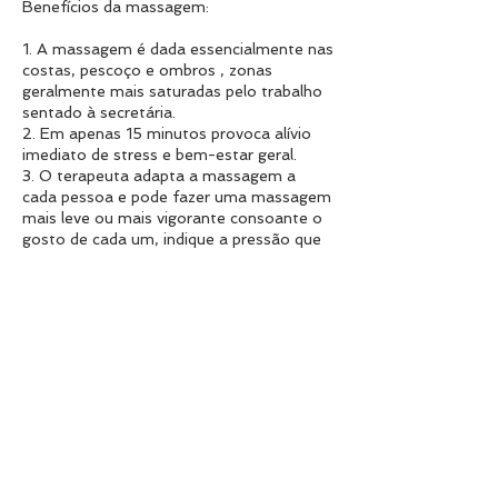
Benefícios da massagem:
1. A massagem é dada essencialmente nas
costas, pescoço e ombros , zonas
geralmente mais saturadas pelo trabalho
sentado à secretária.
2. Em apenas 15 minutos provoca alívio
imediato de stress e bem-estar geral.
3. O terapeuta adapta a massagem a
cada pessoa e pode fazer uma massagem
mais leve ou mais vigorante consoante o
gosto de cada um, indique a pressão que
mais gosta.
4. O terapeuta pode tratar e aliviar dores
que estejam a incomodar no dia da
massagem, basta que para isso fale sobre
as mesmas.
5. Ou apenas receba uma massagem
relaxante e tenha um maravilhoso dia de
trabalho.
Informações de Contacto |
bewellportugal@gmail.com