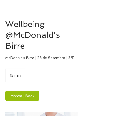
Wellbeing
@McDonald's
Birre
McDonald's Birre | 23 de Setembro | 3ºF
15 min
1
5
m
i
n
Marcar | Book