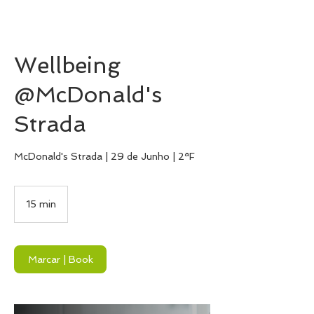
Wellbeing
@McDonald's
Strada
McDonald's Strada | 29 de Junho | 2ªF
15 min
1
5
m
i
n
Marcar | Book