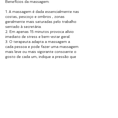
Benefícios da massagem:
1. A massagem é dada essencialmente nas
costas, pescoço e ombros , zonas
geralmente mais saturadas pelo trabalho
sentado à secretária.
2. Em apenas 15 minutos provoca alívio
imediato de stress e bem-estar geral.
3. O terapeuta adapta a massagem a
cada pessoa e pode fazer uma massagem
mais leve ou mais vigorante consoante o
gosto de cada um, indique a pressão que
mais gosta.
4. O terapeuta pode tratar e aliviar dores
que estejam a incomodar no dia da
massagem, basta que para isso fale sobre
as mesmas.
5. Ou apenas receba uma massagem
relaxante e tenha um maravilhoso dia de
trabalho.
Informações de Contacto |
bewellportugal@gmail.com