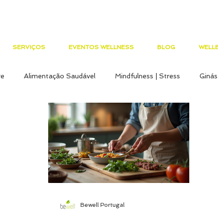
SERVIÇOS
EVENTOS WELLNESS
BLOG
WELLB
ge
Alimentação Saudável
Mindfulness | Stress
Ginás
tar Wellness
Empresas Saudáveis
Workshop´s Wellness
iderança
Menopausa
Inclusão
Sono
Exercício F
Consultor
Wellness Corporativo
Team Building
Bewell Portugal