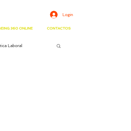
Login
EING 360 ONLINE
CONTACTOS
tica Laboral
Saúde Mental
ísico
Social
Inteligência Emocional