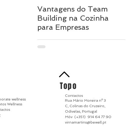
Vantagens do Team
Building na Cozinha
para Empresas
Topo
Contactos
orate wellness
Rua Mário Moreira nº 3
tos Wellness
C, Colinas do Cruzeiro,
tactos
Odivelas, Portugal
g
Móv (+351) 914 64 77 90
virnamartins@bewell.pt