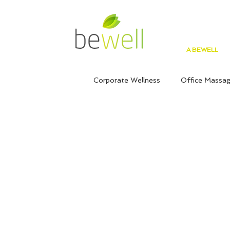
A BEWELL
Corporate Wellness
Office Massa
Semana da Saúde
Implemen
Resiliência
Workshop
L
Stress
Dias comemorativos