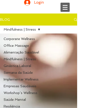
Login
BLOG
Mindfulness | Stress
Corporate Wellness
Office Massage
Alimentação Saudável
Mindfulness | Stress
Ginástica Laboral
Semana da Saúde
Implementar Wellness
Empresas Saudáveis
Workshop´s Wellness
Saúde Mental
Resiliência