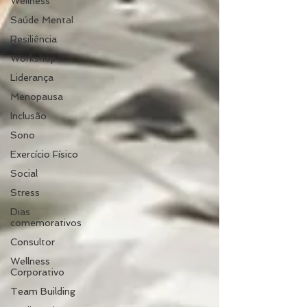
Wellness
Saúde Mental
Resiliência
Workshop
Liderança
Menopausa
Inclusão
Sono
Exercício Físico
Social
Stress
Dias
comemorativos
Consultor
Wellness
Corporativo
Team Building