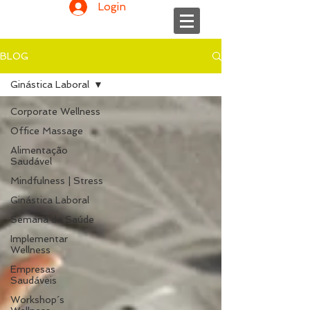
Login
BLOG
Ginástica Laboral
Corporate Wellness
Office Massage
Alimentação
Saudável
Mindfulness | Stress
Ginástica Laboral
Semana da Saúde
Implementar
Wellness
Empresas
Saudáveis
Workshop´s