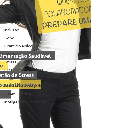
Workshop
Liderança
Menopausa
Inclusão
Sono
Exercício Físico
Social
Stress
Dias comemorativos
Consultor
Wellness Corporativo
Team Building
Inteligência Emocional