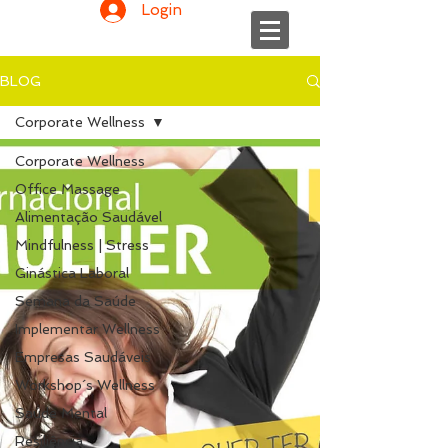
Login
BLOG
Corporate Wellness
Corporate Wellness
Office Massage
Alimentação Saudável
Mindfulness | Stress
Ginástica Laboral
Semana da Saúde
Implementar Wellness
Empresas Saudáveis
Workshop´s Wellness
Saúde Mental
Resiliência