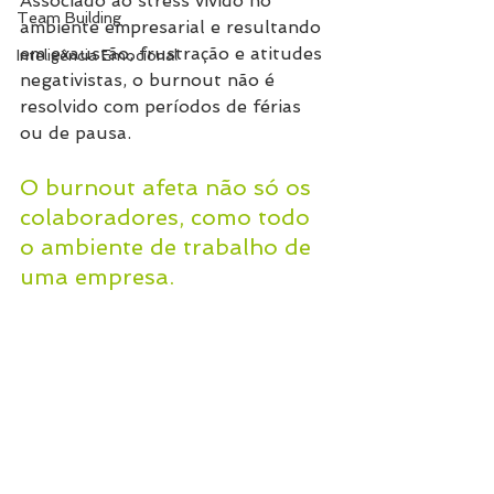
Associado ao stress vivido no 
Team Building
ambiente empresarial e resultando 
em exaustão, frustração e atitudes 
Inteligência Emocional
negativistas, o burnout não é 
resolvido com períodos de férias 
ou de pausa.
O burnout afeta não só os 
colaboradores, como todo 
o ambiente de trabalho de 
uma empresa.