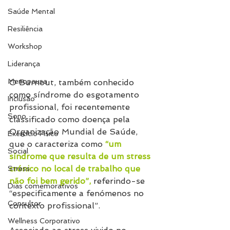
Saúde Mental
Resiliência
Workshop
Liderança
Menopausa
O Burnout, também conhecido 
como síndrome do esgotamento 
Inclusão
profissional, foi recentemente 
Sono
classificado como doença pela 
Organização Mundial de Saúde, 
Exercício Físico
que o caracteriza como 
“um 
Social
síndrome que resulta de um stress 
crónico no local de trabalho que 
Stress
não foi bem gerido”, 
referindo-se 
Dias comemorativos
“especificamente a fenómenos no 
Consultor
contexto profissional”. 
Wellness Corporativo