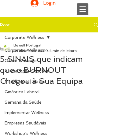
Login
Post
Corporate Wellness
Bewell Portugal
Corporate Wellness
29 de out. de 2019
4 min de leitura
5 SINAIS que indicam
Office Massage
que o BURNOUT
Alimentação Saudável
Chegou à Sua Equipa
Mindfulness | Stress
Ginástica Laboral
Semana da Saúde
Implementar Wellness
Empresas Saudáveis
Workshop´s Wellness