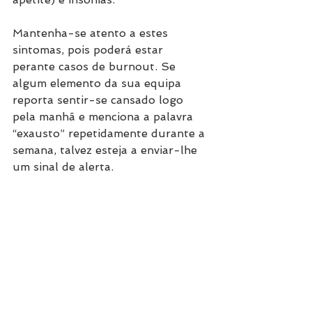
Mantenha-se atento a estes 
sintomas, pois poderá estar 
perante casos de burnout. Se 
algum elemento da sua equipa 
reporta sentir-se cansado logo 
pela manhã e menciona a palavra 
“exausto” repetidamente durante a 
semana, talvez esteja a enviar-lhe 
um sinal de alerta.
Combater o burnout com 
programas de Wellness 
Empresarial
Conhecer os sintomas de 